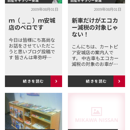
日産ギャラリー安城
日産ギャラリー安城
2009年08月01日
2009年08月01日
ｍ（ _ _ ）ｍ安城
新車だけがエコカ
店のペロです
ー減税の対象じゃ
ない！
今日は皆様にち高尚な
お話をさせていただこ
こんにちは、カートピ
うと思いブログ投稿で
ア安城店の案内人で
す 皆さんは卑弥呼…
す。 中古車もエコカー
減税の対象のお車が…
続きを読む
続きを読む