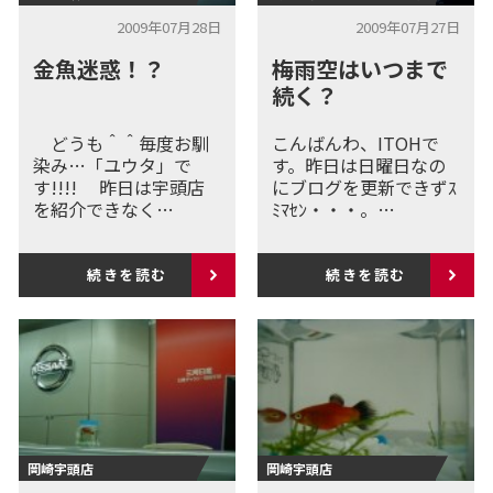
2009年07月28日
2009年07月27日
金魚迷惑！？
梅雨空はいつまで
続く？
どうも＾＾毎度お馴
こんばんわ、ITOHで
染み…「ユウタ」で
す。昨日は日曜日なの
す!!!! 昨日は宇頭店
にブログを更新できずｽ
を紹介できなく…
ﾐﾏｾﾝ・・・。…
続きを読む
続きを読む
岡崎宇頭店
岡崎宇頭店