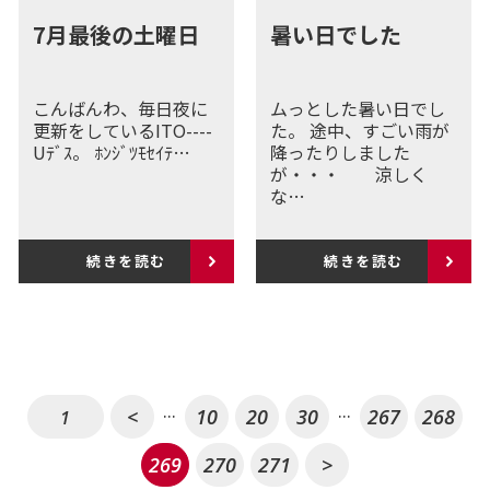
7月最後の土曜日
暑い日でした
こんばんわ、毎日夜に
ムっとした暑い日でし
更新をしているITO----
た。 途中、すごい雨が
Uﾃﾞｽ。 ﾎﾝｼﾞﾂﾓｾｲﾃ…
降ったりしました
が・・・ 涼しく
な…
続きを読む
続きを読む
...
...
<
10
20
30
267
268
1
269
270
271
>