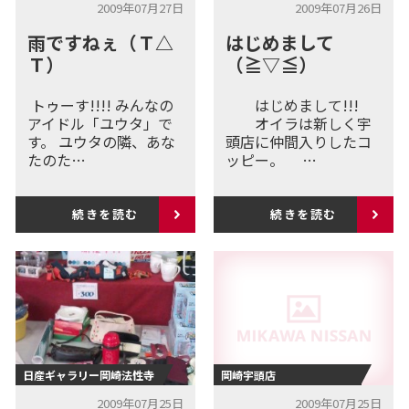
2009年07月27日
2009年07月26日
雨ですねぇ（Ｔ△
はじめまして
Ｔ）
（≧▽≦）
トゥーす!!!! みんなの
はじめまして!!!
アイドル「ユウタ」で
オイラは新しく宇
す。 ユウタの隣、あな
頭店に仲間入りしたコ
たのた…
ッピー。 …
続きを読む
続きを読む
日産ギャラリー岡崎法性寺
岡崎宇頭店
2009年07月25日
2009年07月25日