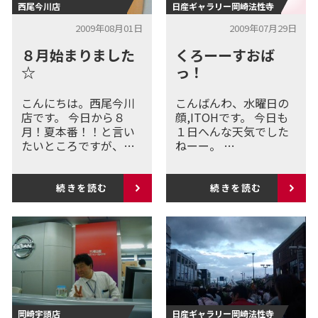
西尾今川店
日産ギャラリー岡崎法性寺
2009年08月01日
2009年07月29日
８月始まりました
くろーーすおば
☆
っ！
こんにちは。西尾今川
こんばんわ、水曜日の
店です。 今日から８
顔,ITOHです。 今日も
月！夏本番！！と言い
１日へんな天気でした
たいところですが、…
ねーー。 …
続きを読む
続きを読む
岡崎宇頭店
日産ギャラリー岡崎法性寺