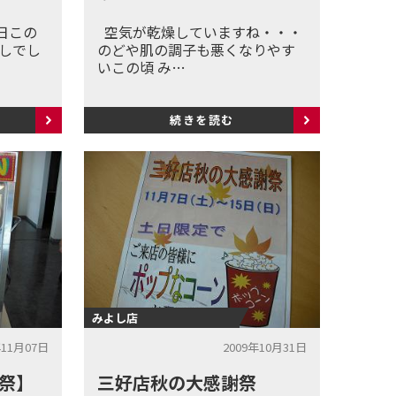
日この
空気が乾燥していますね・・・
ごしでし
のどや肌の調子も悪くなりやす
いこの頃 み…
続きを読む
みよし店
年11月07日
2009年10月31日
祭】
三好店秋の大感謝祭