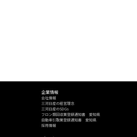
企業情報
会社情報
三河日産の経営理念
三河日産のSDGs
フロン類回収業登録通知書 愛知県
自動車引取業登録通知書 愛知県
採用情報