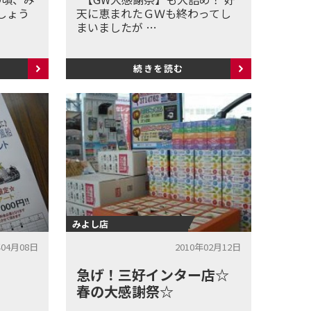
しょう
天に恵まれたＧＷも終わってし
まいましたが …
続きを読む
みよし店
年04月08日
2010年02月12日
急げ！三好インター店☆
春の大感謝祭☆