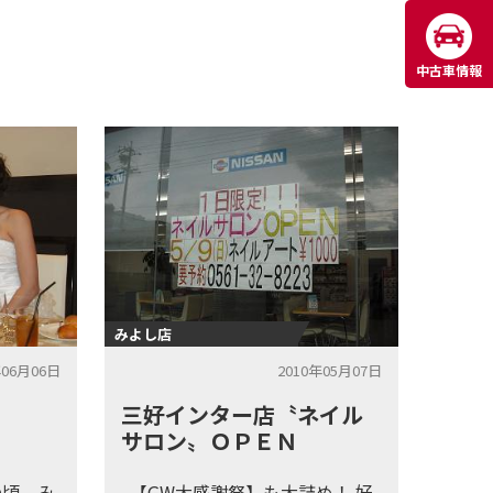
中古車情報
みよし店
年06月06日
2010年05月07日
三好インター店〝ネイル
サロン〟ＯＰＥＮ
の頃、み
【GW大感謝祭】も大詰め！ 好