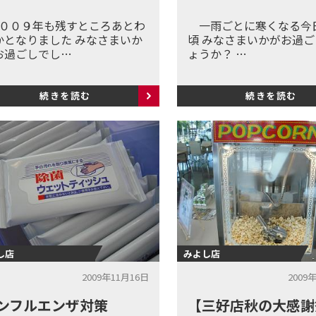
００９年も残すところあとわ
一雨ごとに寒くなる今
かとなりました みなさまいか
頃 みなさまいかがお過
お過ごしでし…
ょうか？ …
続きを読む
続きを読む
し店
みよし店
2009年11月16日
2009
ンフルエンザ対策
【三好店秋の大感謝