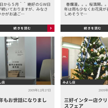
日から５月＾＾ 絶好のＧＷ日
春爛漫。。。桜満開。。
が続いておりますが、みなさ
年は雨も少なくお花見が
いかがお過ご…
しめそうで…
続きを読む
続きを読む
し店
みよし店
2009年12月27日
2009
年もお世話になりまし
三好インター店クリ
スフェア