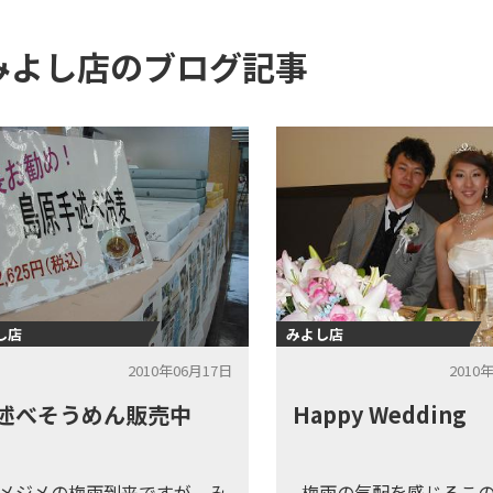
みよし店のブログ記事
し店
みよし店
2010年06月17日
2010
述べそうめん販売中
Happy Wedding
メジメの梅雨到来ですが、み
梅雨の気配を感じるこ