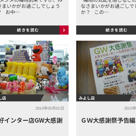
さまいかがお過ごしでしょう
なさまいかがお過ごしで
？ お中…
か？ この…
続きを読む
続きを読む
し店
みよし店
2010年05月01日
2010
好インター店GW大感謝
ＧＷ大感謝祭予告編