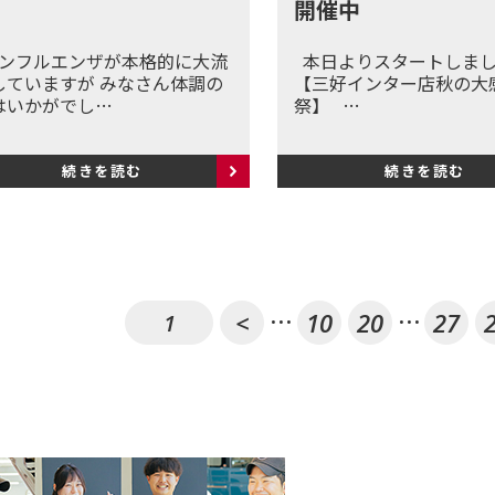
開催中
ンフルエンザが本格的に大流
本日よりスタートしま
していますが みなさん体調の
【三好インター店秋の大
はいかがでし…
祭】 …
続きを読む
続きを読む
...
...
<
10
20
27
1