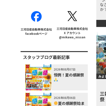
な
か
三河日産自動車株式会社
三河日産自動車株式会社
X アカウント
facebookページ
@mikawa_nissan
スタッフブログ最新記事
2026年08月07日
恒例！夏の感謝祭
みよ
三
2026年08月06日
祭
夏の感謝祭始ま