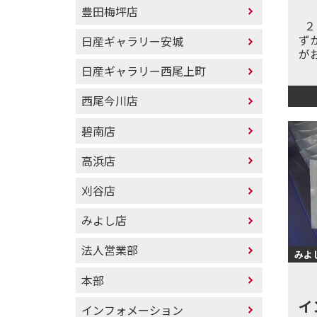
豊田梅坪店
２
ず
日産ギャラリー安城
が
日産ギャラリー西尾上町
西尾今川店
碧南店
高浜店
刈谷店
みよし店
法人営業部
みよ
本部
イ
インフォメーション