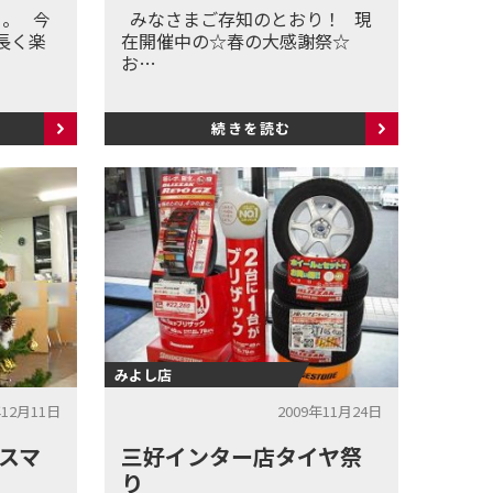
。 今
みなさまご存知のとおり！ 現
長く楽
在開催中の☆春の大感謝祭☆
お…
続きを読む
みよし店
年12月11日
2009年11月24日
スマ
三好インター店タイヤ祭
り