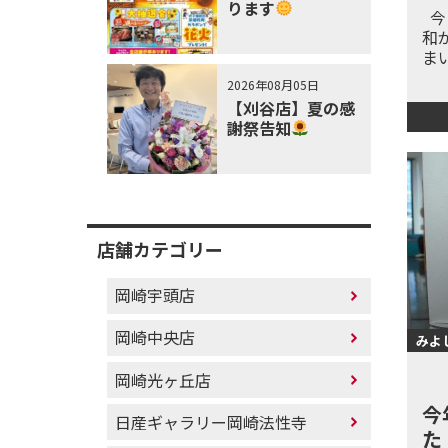
ります
今
和
ま
2026年08月05日
【刈谷店】夏の感
謝祭告知
店舗カテゴリー
岡崎宇頭店
岡崎中央店
みよ
岡崎光ヶ丘店
今
日産ギャラリー岡崎法性寺
た