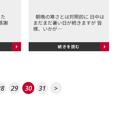
した
朝晩の寒さとは対照的に 日中は
感謝
まだまだ暑い日が続きますが 皆
様、いかが…
続きを読む
28
29
30
31
>