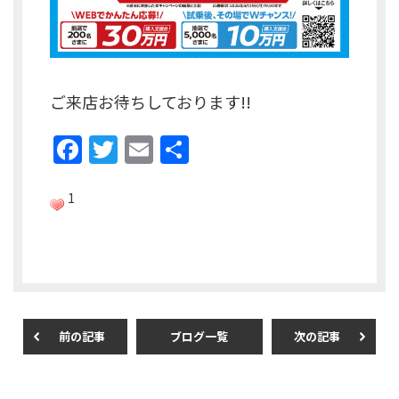
ご来店お待ちしております!!
F
T
E
共
a
w
m
有
c
itt
ai
1
e
er
l
b
o
o
前の記事
ブログ一覧
次の記事
k