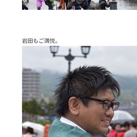
岩田もご満悦。