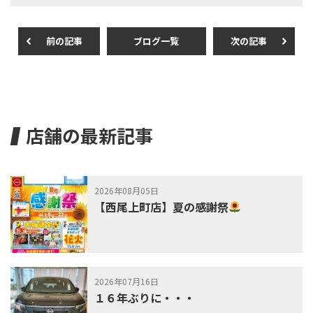
o
o
前の記事
ブログ一覧
次の記事
k
店舗の最新記事
2026年08月05日
【西尾上町店】夏の感謝祭
2026年07月16日
１６年ぶりに・・・