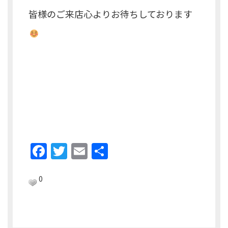
皆様のご来店心よりお待ちしております
F
T
E
共
a
w
m
有
c
itt
ai
0
e
er
l
b