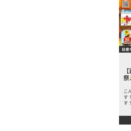
日産
【
祭
こ
す
す