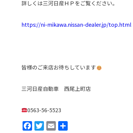
詳しくは三河日産ＨＰをご覧ください。
https://ni-mikawa.nissan-dealer.jp/top.html
皆様のご来店お待ちしています
三河日産自動車 西尾上町店
0563-56-5523
F
T
E
共