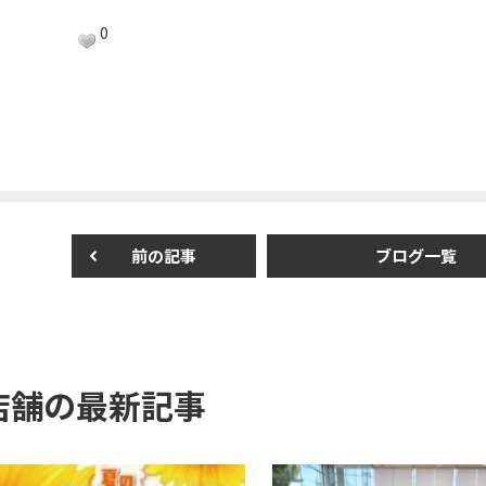
a
w
m
有
c
itt
ai
0
e
er
l
b
o
o
k
前の記事
ブログ一覧
店舗の最新記事