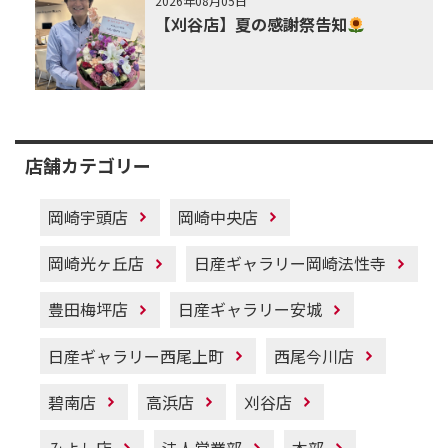
2026年08月05日
【刈谷店】夏の感謝祭告知
店舗カテゴリー
岡崎宇頭店
岡崎中央店
岡崎光ヶ丘店
日産ギャラリー岡崎法性寺
豊田梅坪店
日産ギャラリー安城
日産ギャラリー西尾上町
西尾今川店
碧南店
高浜店
刈谷店
みよし店
法人営業部
本部