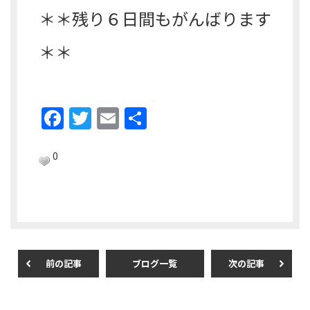
＊＊残り６日間もがんばります
＊＊
F
T
E
共
a
w
m
有
c
itt
ai
0
e
er
l
b
o
o
前の記事
ブログ一覧
次の記事
k