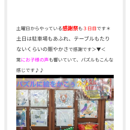
感謝祭
土曜日からやっている
も
３日目
です＊
土日は駐車場もあふれ、テーブルもたり
ないくらいの賑やかさ
で感謝です＞▼＜
常
にお子様の声
も響いていて、パズルもこんな
感じです♪♪