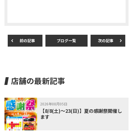
e
er
l
b
o
o
前の記事
ブログ一覧
次の記事
k
店舗の最新記事
2026年08月05日
【8/8(土)～23(日)】夏の感謝祭開催し
ます