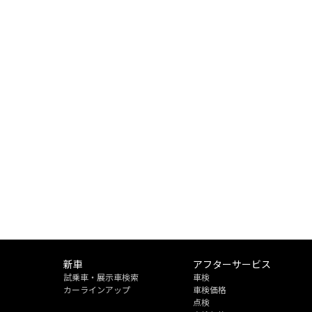
新車
アフターサービス
試乗車・展示車検索
車検
カーラインアップ
車検価格
点検