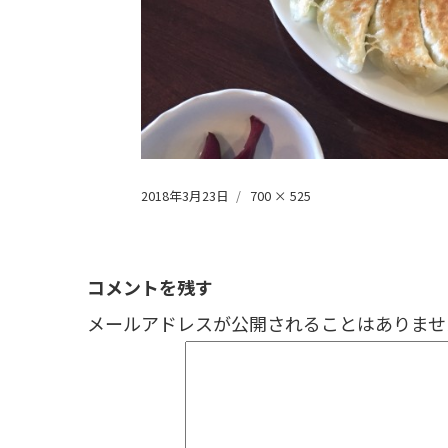
投
フ
2018年3月23日
700 × 525
稿
ル
日:
サ
イ
ズ
コメントを残す
メールアドレスが公開されることはありませ