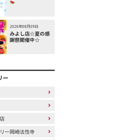
2026年08月09日
みよし店☆夏の感
謝祭開催中☆
リー
店
リー岡崎法性寺