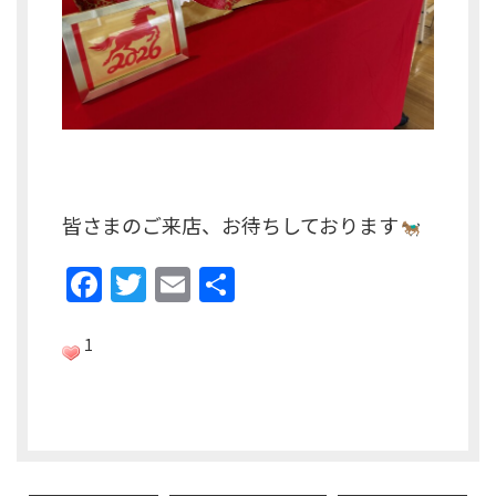
皆さまのご来店、お待ちしております
F
T
E
共
a
w
m
有
c
itt
ai
1
e
er
l
b
o