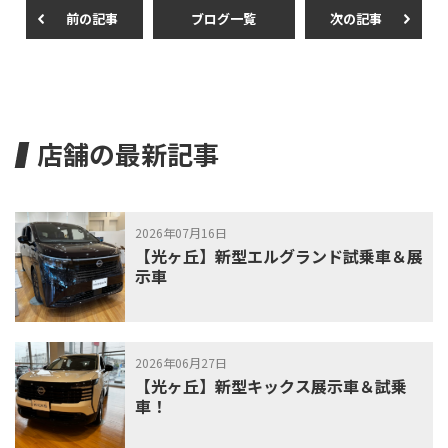
o
前の記事
ブログ一覧
次の記事
k
店舗の最新記事
2026年07月16日
【光ヶ丘】新型エルグランド試乗車＆展
示車
2026年06月27日
【光ヶ丘】新型キックス展示車＆試乗
車！