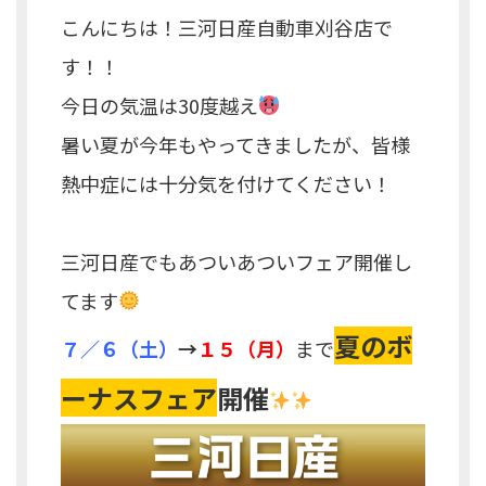
こんにちは！三河日産自動車刈谷店で
す！！
今日の気温は30度越え
暑い夏が今年もやってきましたが、皆様
熱中症には十分気を付けてください！
三河日産でもあついあついフェア開催し
てます
夏のボ
７／６（土）
→
１５（月）
まで
ーナスフェア
開催