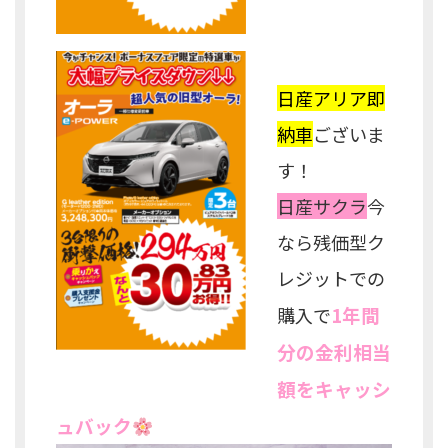
日産アリア即
納車
ございま
す！
日産サクラ
今
なら残価型ク
レジットでの
1年間
購入で
分の金利相当
額をキャッシ
ュバック