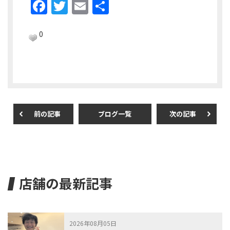
F
T
E
共
a
w
m
有
c
itt
ai
0
e
er
l
b
o
o
前の記事
ブログ一覧
次の記事
k
店舗の最新記事
2026年08月05日